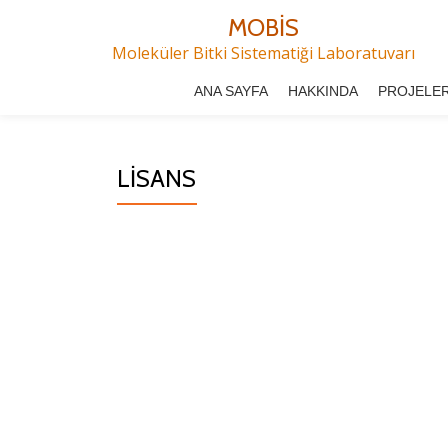
MOBİS
İçeriğe
Moleküler Bitki Sistematiği Laboratuvarı
geç
ANA SAYFA
HAKKINDA
PROJELE
LISANS